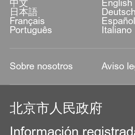
中文
English
日本語
Deutsc
Français
Españo
Português
Italiano
Sobre nosotros
Aviso le
北京市人民政府
Información registrad