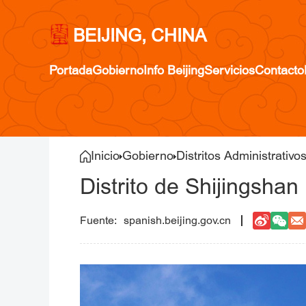
BEIJING, CHINA
Portada
Gobierno
Info Beijing
Servicios
Contacto
Inicio
Gobierno
Distritos Administrativo
Distrito de Shijingshan
spanish.beijing.gov.cn