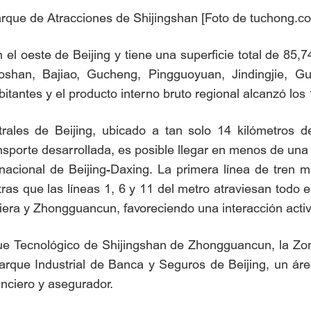
rque de Atracciones de Shijingshan [Foto de tuchong.c
n el oeste de Beijing y tiene una superficie total de 8
aoshan, Bajiao, Gucheng, Pingguoyuan, Jindingjie, G
tantes y el producto interno bruto regional alcanzó los
ntrales de Beijing, ubicado a tan solo 14 kilómetros
ransporte desarrollada, es posible llegar en menos de una
nacional de Beijing-Daxing. La primera línea de tren m
ras que las líneas 1, 6 y 11 del metro atraviesan todo e
iera y Zhongguancun, favoreciendo una interacción activa
que Tecnológico de Shijingshan de Zhongguancun, la Zona
rque Industrial de Banca y Seguros de Beijing, un ár
nanciero y asegurador.