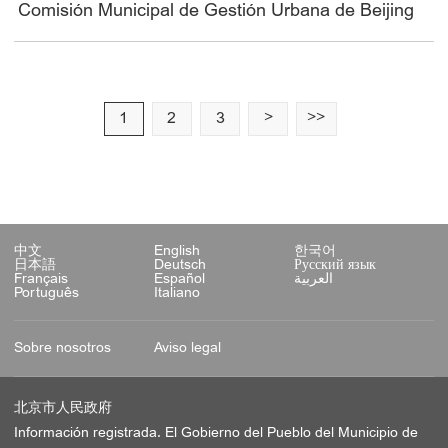
Comisión Municipal de Gestión Urbana de Beijing
1
2
3
>
>>
中文
English
한국어
日本語
Deutsch
Русский язык
Français
Español
العربية
Português
Italiano
Sobre nosotros
Aviso legal
北京市人民政府
Información registrada. El Gobierno del Pueblo del Municipio de