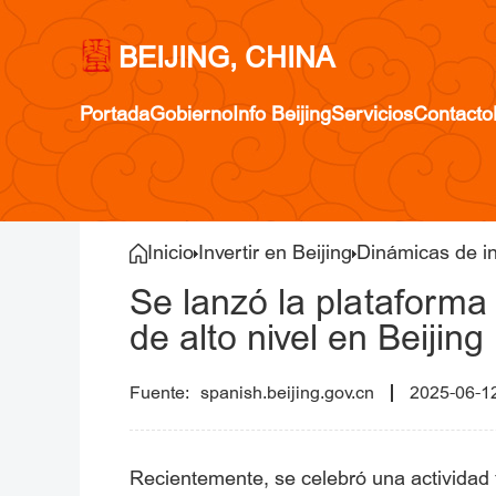
BEIJING, CHINA
Portada
Gobierno
Info Beijing
Servicios
Contacto
Inicio
Invertir en Beijing
Dinámicas de i
Se lanzó la plataforma 
de alto nivel en Beijing
spanish.beijing.gov.cn
2025-06-1
Recientemente, se celebró una actividad t