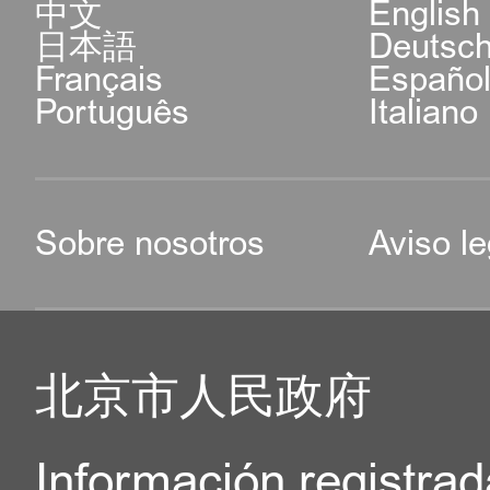
中文
English
日本語
Deutsc
Français
Españo
Português
Italiano
Sobre nosotros
Aviso le
北京市人民政府
Información registrad