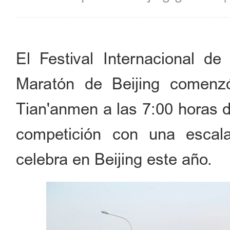
El Festival Internacional d
Maratón de
Beijing
comenzó
Tian
'
anmen a las
7
:00 horas d
competici
ón con
una
escal
celebra en
Beijing
este año.