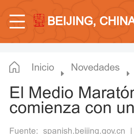
BEIJING, CHIN
Inicio
Novedades
El Medio Maratón
comienza con un
Fuente:
spanish.beijing.gov.cn