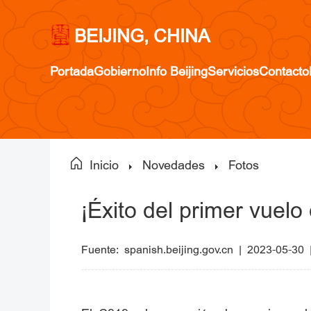
BEIJING, CHINA
Portada
Gobierno
Info Beijing
Servicios
Contacto
Inicio
Novedades
Fotos
¡Éxito del primer vuelo
Fuente:
spanish.beijing.gov.cn
|
2023-05-30