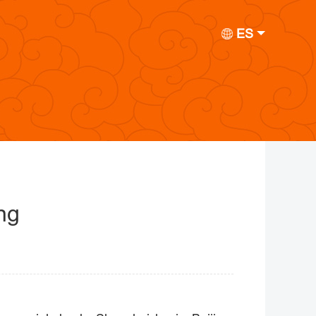
ES
ing