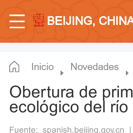
BEIJING, CHIN
Inicio
Novedades
Obertura de prim
ecológico del rí
Fuente:
spanish.beijing.gov.cn