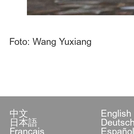
Foto: Wang Yuxiang
中文
English
日本語
Deutsc
Français
Españo