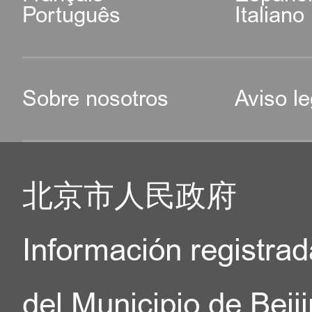
Português
Italiano
Sobre nosotros
Aviso le
北京市人民政府
Información registrad
del Municipio de Beij