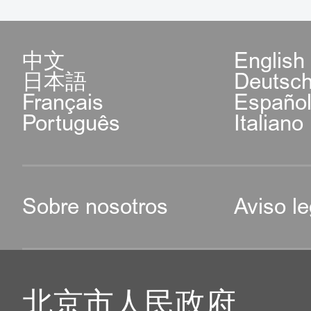
中文
English
日本語
Deutsc
Français
Españo
Português
Italiano
Sobre nosotros
Aviso le
北京市人民政府