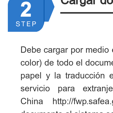
Cargar d
Nota: El sello oficial de
nombre legal, así como
instituciones de relaci
personal o de administrac
Debe cargar por medio el
se hayan registrado en el 
color) de todo el docu
2. Un certificado original
papel y la traducción 
de la experiencia labor
servicio para extran
actual debe ser expedida
China http://fwp.safe