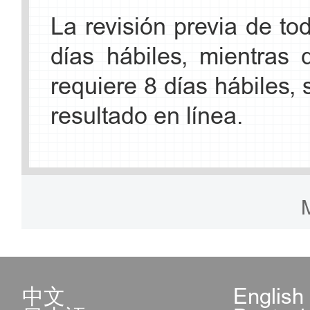
calle Jiangtai
antelación. Si el solicita
La revisión previa de t
días hábiles, mientras 
laborales aprobadas pe
Horario: de 9:00 a 11:40
requiere 8 días hábiles,
presentar el documento 
viernes.
resultado en línea.
autoridad competente o e
Gratis
Contacto: +86-10-575961
profesional.
3. Centro de Servicio P
4. Un original del Certi
Distrito Haidian (Nota: 
(versión en papel/ electr
distrito Haidian pueden ap
expedido por el departame
中文
English