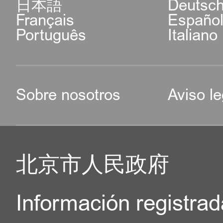
日本語
Deutsc
de seguridad, el tribunal
Dirección: No.73, calle X
Français
Españo
de nacionalidad o residenc
Português
Italiano
(piso 2,Centro de Servi
embajada o consulado
Distrito Haidian, Cent
Certificado de Antecede
Sobre nosotros
Aviso le
Humanos de Zhongguanc
Kong, Macao o Taiwan, 
Horario de atención: 
órganos notariales de eso
17:00, de lunes a viernes.
北京市人民政府
La residencia habitual se r
Contacto: +86-10-689406
solicitante ha vivido p
Información registrad