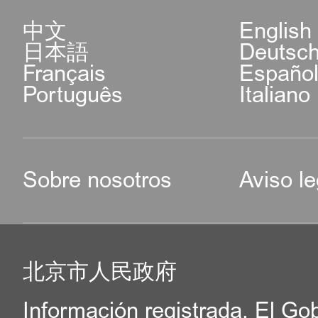
中文
English
日本語
Deutsc
Français
Españo
Português
Italiano
Sobre nosotros
Aviso le
北京市人民政府
Información registrada. El Go