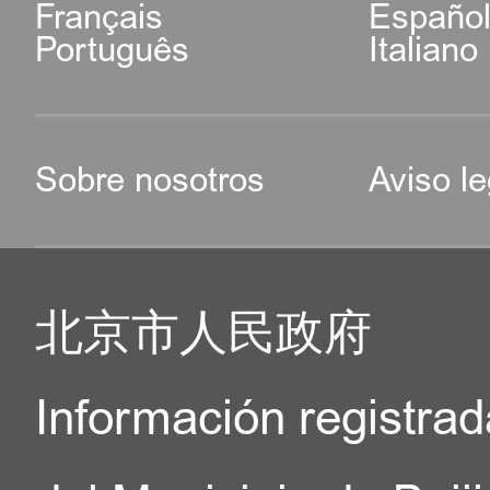
Français
Españo
Português
Italiano
Sobre nosotros
Aviso le
北京市人民政府
Información registrad