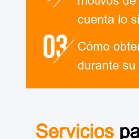
motivos de 
cuenta lo s
Cómo obten
durante su 
Servicios
pa