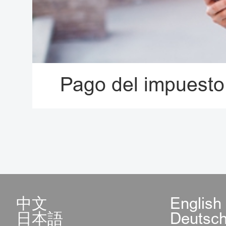
Pago del impuesto 
中文
English
日本語
Deutsc