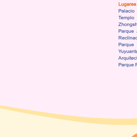
Lugares
Palaci
Templ
Zhongs
Parque 
Reclina
Parqu
Yuyuant
Arquite
Parque 