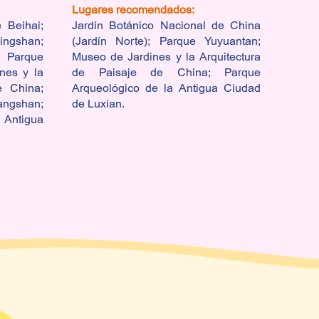
Lugares recomendados:
Lugar
 Beihai;
Jardín Botánico Nacional de China
Pala
ingshan;
(Jardín Norte); Parque Yuyuantan;
Templ
Parque
Museo de Jardines y la Arquitectura
Par
nes y la
de Paisaje de China; Parque
Xiang
e China;
Arqueológico de la Antigua Ciudad
Botán
angshan;
de Luxian.
Norte
 Antigua
Jardi
de C
Baiwa
de la