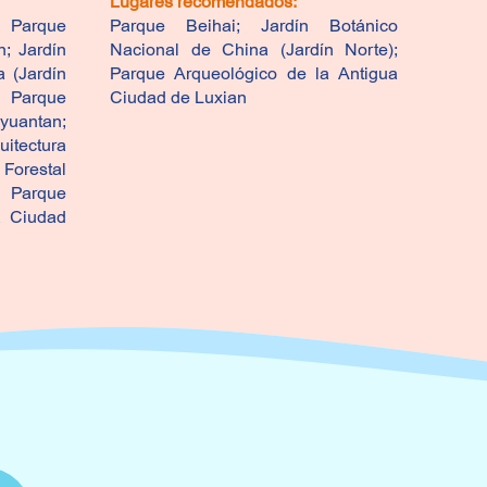
Lugares recomendados:
Lugar
Parque
Parque Beihai; Jardín Botánico
Palac
; Jardín
Nacional de China (Jardín Norte);
Museo
 (Jardín
Parque Arqueológico de la Antigua
de Pa
; Parque
Ciudad de Luxian
uantan;
uitectura
 Forestal
Parque
a Ciudad