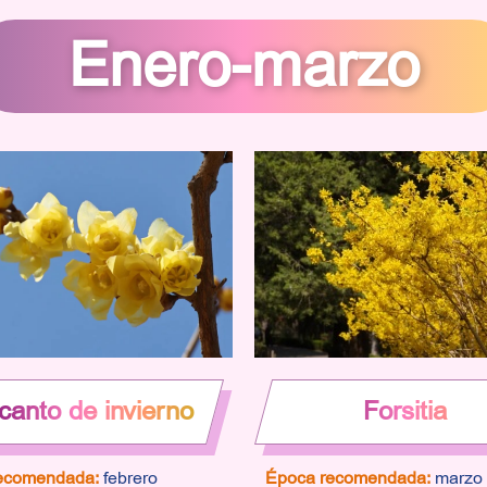
Enero-marzo
canto de invierno
Forsitia
ecomendada:
febrero
Época recomendada:
marzo