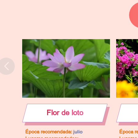
Flor de loto
Época recomendada:
julio
Época r