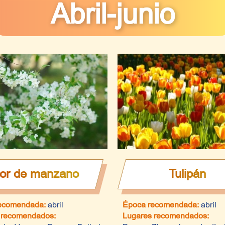
Abril-junio
lor de manzano
Tulipán
ecomendada:
abril
Época recomendada:
abril
 recomendados:
Lugares recomendados: