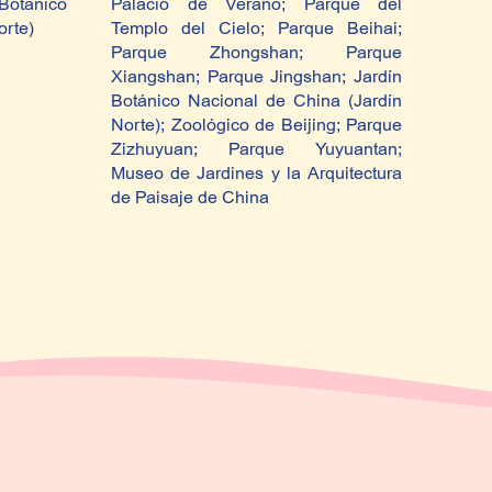
Botánico
Palacio de Verano; Parque del
Pala
orte)
Templo del Cielo; Parque Beihai;
Templ
Parque Zhongshan; Parque
Museo
Xiangshan; Parque Jingshan; Jardín
de Pa
Botánico Nacional de China (Jardín
de B
Norte); Zoológico de Beijing; Parque
Zizhuyuan; Parque Yuyuantan;
Museo de Jardines y la Arquitectura
de Paisaje de China