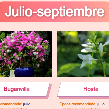
Julio-septiembre
Buganvilla
Hosta
ecomendada:
julio
Época recomendada:
julio