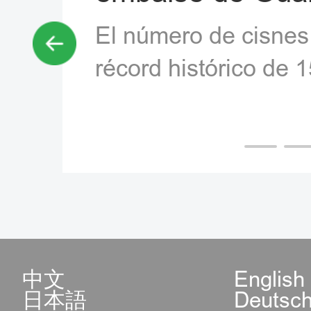
de aves migrator
El 10 de marzo, el 
primavera
alcanzó el período p
migratorias de esta 
中文
English
日本語
Deutsc