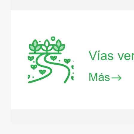
Vías ve
Más