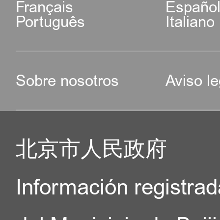
Français
Españo
Português
Italiano
Sobre nosotros
Aviso le
北京市人民政府
Información registrad