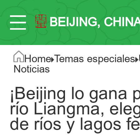
BEIJING, CHIN
Home
Temas especiales
Noticias
¡Beijing lo gana 
río Liangma, ele
de ríos y lagos f