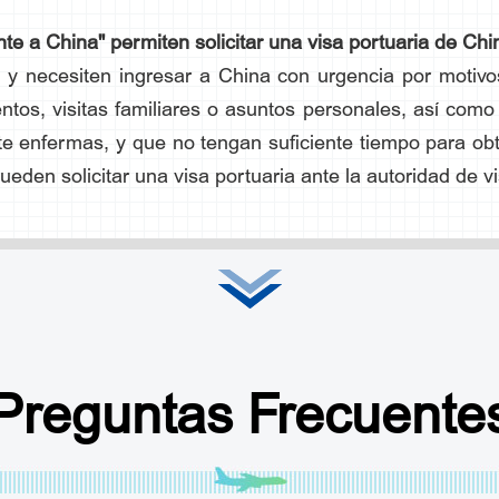
te a China" permiten solicitar una visa portuaria de Chi
o y necesiten ingresar a China con urgencia por motivo
ntos, visitas familiares o asuntos personales, así como
te enfermas, y que no tengan suficiente tiempo para ob
ueden solicitar una visa portuaria ante la autoridad de vi
la autoridad de visa portuaria y explicar la necesidad d
ntes según los requisitos del personal (por mensajería p
iminar por la autoridad de visa portuaria, el solicitant
de preaceptación;
Preguntas Frecuente
olicitar la visa portuaria en la oficina de la autoridad de