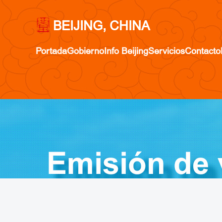
BEIJING, CHINA
Portada
Gobierno
Info Beijing
Servicios
Contacto