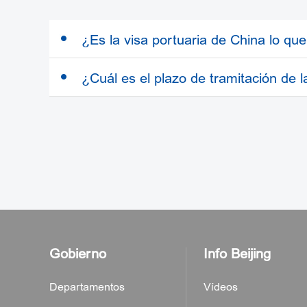
1. Oficina de la autoridad de visa portu
2. Oficina de la autoridad de visa portu
¿Es la visa portuaria de China lo q
3. Oficina de la autoridad de visa portu
¿Cuál es el plazo de tramitación de l
Atención especial
Tanto la entidad invitante como el solic
"Ley de Administración de Entrada y Sal
de no expedir la visa, las autoridades de
Gobierno
Info Beijing
Departamentos
Vídeos