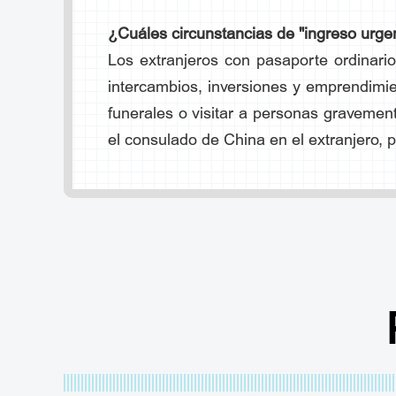
¿Cuáles circunstancias de "ingreso urgen
Los extranjeros con pasaporte ordinari
intercambios, inversiones y emprendimie
funerales o visitar a personas gravemen
el consulado de China en el extranjero, p
¿Cómo se solicita una visa portuaria?
Paso 1: Hacer una llamada de consulta a 
Paso 2: Presentar los documentos pertine
Paso 3: Una vez aprobada la revisión prel
para ingresar a China con el resguardo 
Paso 4: Después de aterrizar en Beijing, s
¿Dónde se solicita la visa portuaria?