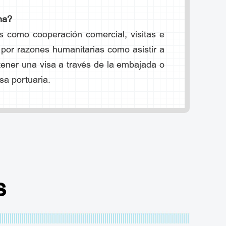
na?
s como cooperación comercial, visitas e
 por razones humanitarias como asistir a
tener una visa a través de la embajada o
sa portuaria.
e ingreso urgente a China;
ostal o correo electrónico);
e de la visa tomará un vuelo en extranjero
s
 visa portuaria del aeropuerto.