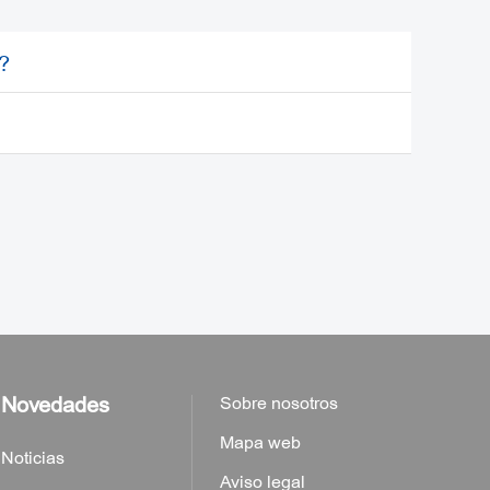
(+86-010-64590454);
(+86-010-64532939);
?
-010-89290851).
licitud son verdaderos. De acuerdo con la
na visa por medios fraudulentos; en caso
 rechazo.
Novedades
Sobre nosotros
Mapa web
Noticias
Aviso legal