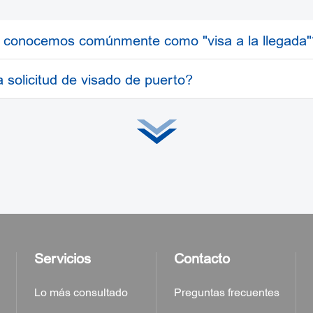
aria T2 del Aeropuerto Internacional de Beijing-Capital 
aria T3 del Aeropuerto Internacional de Beijing-Capital 
ue conocemos comúnmente como "visa a la llegada"
aria del Aeropuerto Internacional de Beijing-Daxing (+86
a solicitud de visado de puerto?
itante deben asegurarse de que los materiales de la so
ida de la República Popular China", es delito obtener u
 visas no están obligadas a proporcionar los motivos del
Servicios
Contacto
Lo más consultado
Preguntas frecuentes