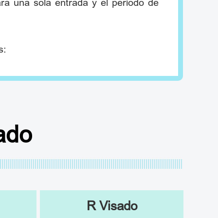
ara una sola entrada y el período de
s:
ado
R Visado