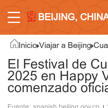
BEIJING, CHIN
Inicio
Viajar a Beijing
Cuat
El Festival de Cu
2025 en Happy Va
comenzado ofici
spanish.beijing.gov.cn