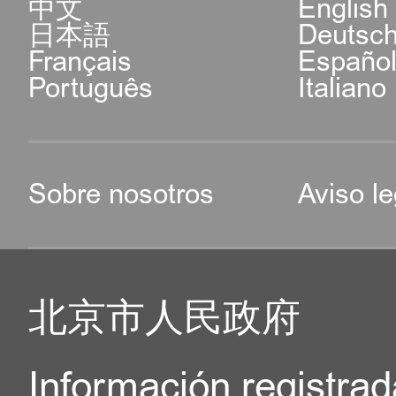
中文
English
日本語
Deutsc
Français
Españo
Português
Italiano
Sobre nosotros
Aviso le
北京市人民政府
Información registrad