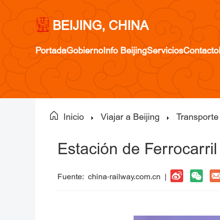
BEIJING, CHINA
Portada
Gobierno
Info Beijing
Servicios
Contacto
Inicio
Viajar a Beijing
Transporte
Estación de Ferrocarril
Fuente:
china-railway.com.cn
|