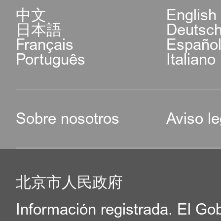
中文
English
日本語
Deutsc
Français
Españo
Português
Italiano
Sobre nosotros
Aviso le
北京市人民政府
Información registrada. El Go