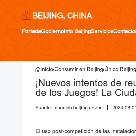
BEIJING, CHINA
Portada
Gobierno
Info Beijing
Servicios
Contacto
Inicio
Consumir en Beijing
Único Beijin
¡Nuevos intentos de reu
de los Juegos! La Ciu
spanish.beijing.gov.cn
2024-08-0
El uso post-competición de las instalac