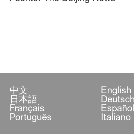
中文
English
日本語
Deutsc
Français
Españo
Português
Italiano