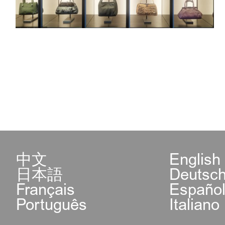
中文
English
日本語
Deutsc
Français
Españo
Português
Italiano