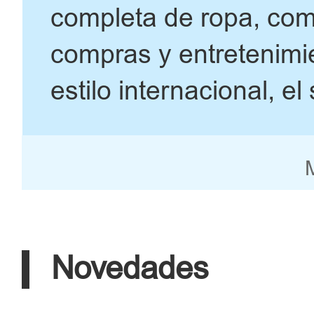
completa de ropa, comi
compras y entretenimie
estilo internacional, el
características del ento
antiguos monumentos y
están profundamente ar
hacen que la economía
Novedades
Beijing sea única.