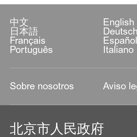
中文
English
日本語
Deutsc
Français
Españo
Português
Italiano
Sobre nosotros
Aviso le
北京市人民政府