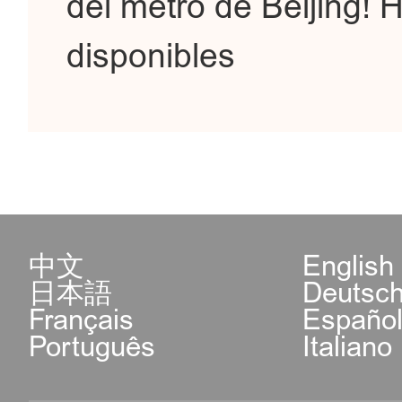
del metro de Beijing!
disponibles
中文
English
日本語
Deutsc
Français
Españo
Português
Italiano