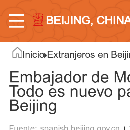
BEIJING, CHIN
Inicio
Extranjeros en Beij
Embajador de Mo
Todo es nuevo p
Beijing
spanish.beijing.gov.cn