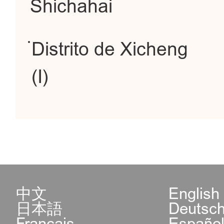
Shichahai
Distrito de Xicheng
(I)
中文
English
日本語
Deutsc
Français
Españo