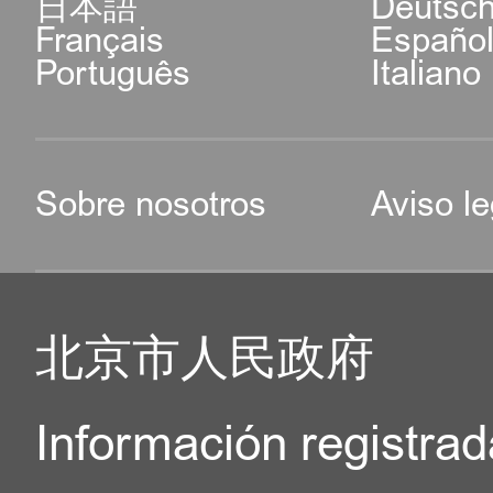
日本語
Deutsc
Français
Españo
Português
Italiano
Sobre nosotros
Aviso le
北京市人民政府
Información registrad