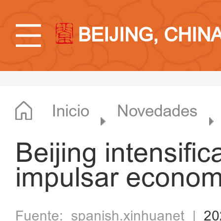
BEIJING, CHIN
Inicio
Novedades
Beijing intensifi
impulsar economí
Fuente:
spanish.xinhuanet
|
20