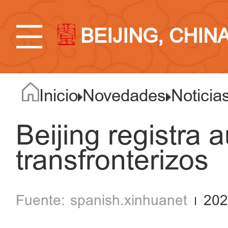
BEIJING, CHIN
Inicio
Novedades
Noticia
Beijing registra 
transfronterizos
spanish.xinhuanet
202