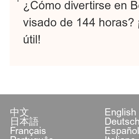
¿Cómo divertirse en B
visado de 144 horas? 
útil!
中文
English
日本語
Deutsc
Français
Españo