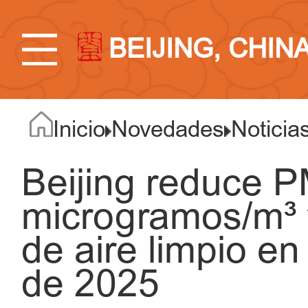
BEIJING, CHIN
Inicio
Novedades
Noticia
Beijing reduce P
microgramos/m³ 
de aire limpio en
de 2025