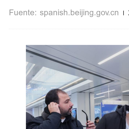
spanish.beijing.gov.cn