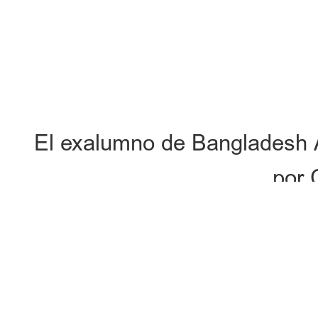
El exalumno de Bangladesh 
por 
Ahamed MD Sabbir, exalumno 
desde la licenciatura en el I
Beijing hasta el doctorado e