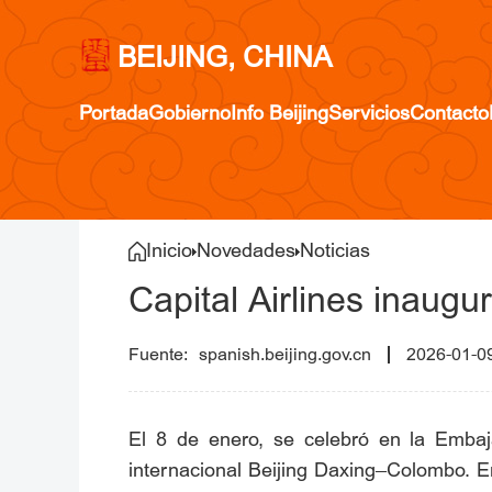
BEIJING, CHINA
Portada
Gobierno
Info Beijing
Servicios
Contacto
Inicio
Novedades
Noticias
Capital Airlines inaugu
spanish.beijing.gov.cn
2026-01-0
El 8 de enero, se celebró en la Emba
internacional Beijing Daxing–Colombo. En