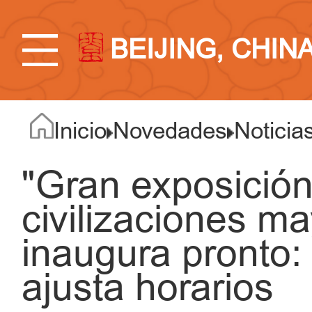
BEIJING, CHIN
Inicio
Novedades
Noticia
"Gran exposición
civilizaciones m
inaugura pronto:
ajusta horarios