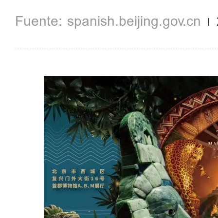
spanish.beijing.gov.cn