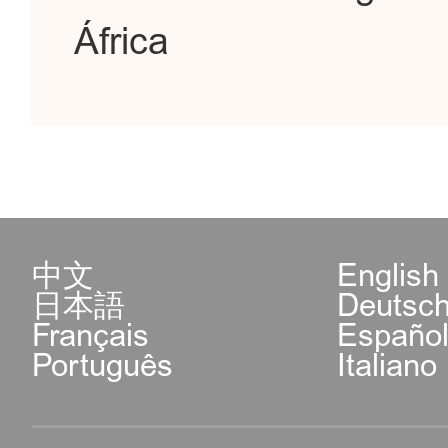
África
中文
English
日本語
Deutsc
Français
Españo
Português
Italiano