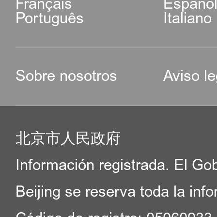
Français
Españo
Português
Italiano
Sobre nosotros
Aviso le
北京市人民政府
Información registrada. El Go
Beijing se reserva toda la inf