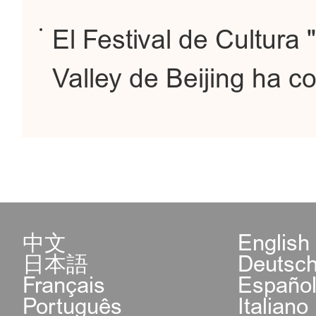
El Festival de Cultur
Valley de Beijing ha 
中文
English
日本語
Deutsc
Français
Españo
Português
Italiano