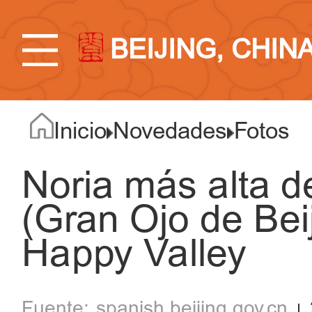
BEIJING, CHIN
Inicio
Novedades
Fotos
Noria más alta d
(Gran Ojo de Bei
Happy Valley
spanish.beijing.gov.cn