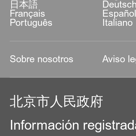
日本語
Deutsc
Français
Españo
Português
Italiano
Sobre nosotros
Aviso le
北京市人民政府
Información registrad