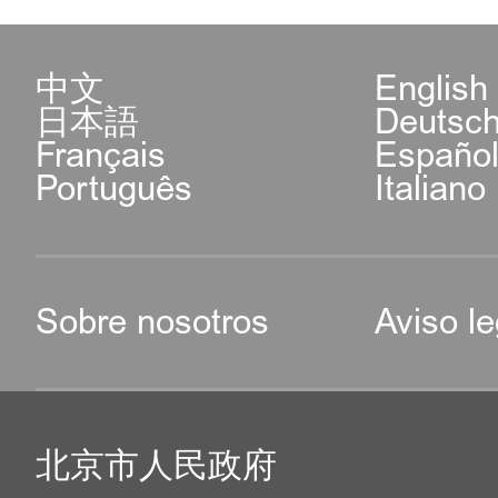
中文
English
日本語
Deutsc
Français
Españo
Português
Italiano
Sobre nosotros
Aviso le
北京市人民政府