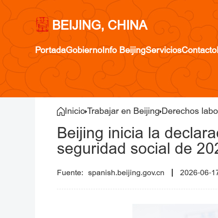
BEIJING, CHINA
Portada
Gobierno
Info Beijing
Servicios
Contacto
Inicio
Trabajar en Beijing
Derechos labo
Beijing inicia la declar
seguridad social de 20
spanish.beijing.gov.cn
2026-06-1