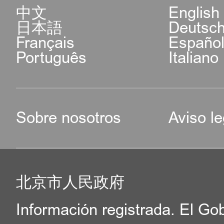
中文
English
日本語
Deutsc
Français
Españo
Português
Italiano
Sobre nosotros
Aviso le
北京市人民政府
Información registrada. El Go