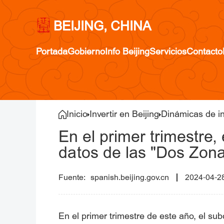
BEIJING, CHINA
Portada
Gobierno
Info Beijing
Servicios
Contacto
Inicio
Invertir en Beijing
Dinámicas de i
En el primer trimestre
datos de las "Dos Zon
spanish.beijing.gov.cn
2024-04-2
En el primer trimestre de este año, el s