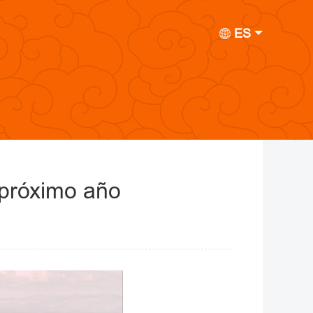
ES
l próximo año