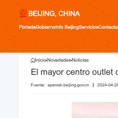
BEIJING, CHINA
Portada
Gobierno
Info Beijing
Servicios
Contacto
Inicio
Novedades
Noticias
El mayor centro outlet 
spanish.beijing.gov.cn
2024-04-2