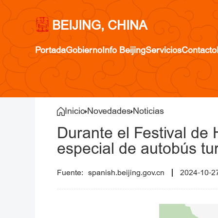
BEIJING, CHINA
Portada
Gobierno
Info Beijing
Servicios
Contacto
Inicio
Novedades
Noticias
Durante el Festival de
especial de autobús tur
spanish.beijing.gov.cn
2024-10-2