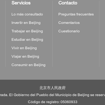
Servicios
Contacto
Lo más consultado
Preguntas frecuentes
Invertir en Beijing
Comentarios
Trabajar en Beijing
Cuestionario
Estudiar en Beijing
a
Vivir en Beijing
Viajar en Beijing
Consumir en Beijing
北京市人民政府
rada. El Gobierno del Pueblo del Municipio de Beijing se reser
Código de registro: 05060933