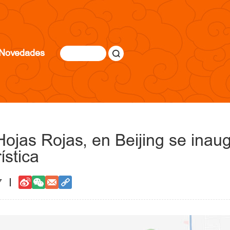
Novedades
 Hojas Rojas, en Beijing se inau
ística
7