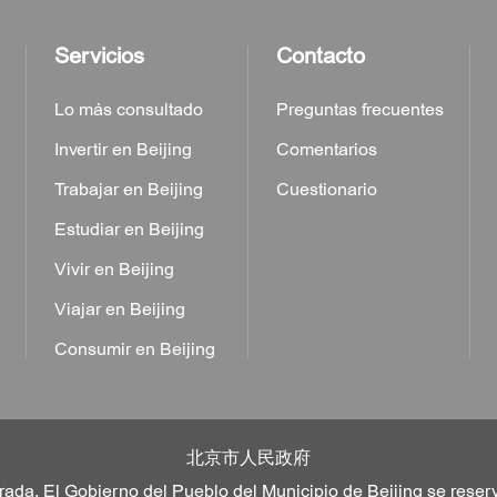
Servicios
Contacto
Lo más consultado
Preguntas frecuentes
Invertir en Beijing
Comentarios
Trabajar en Beijing
Cuestionario
Estudiar en Beijing
a
Vivir en Beijing
Viajar en Beijing
Consumir en Beijing
北京市人民政府
rada. El Gobierno del Pueblo del Municipio de Beijing se reser