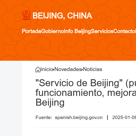
BEIJING, CHINA
Portada
Gobierno
Info Beijing
Servicios
Contacto
Inicio
Novedades
Noticias
"Servicio de Beijing" (
funcionamiento, mejora
Beijing
spanish.beijing.gov.cn
2025-01-0