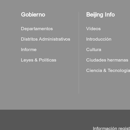
Gobierno
Beijing Info
Departamentos
Vídeos
Distritos Administrativos
Introducción
Informe
Cultura
Leyes & Políticas
Ciudades hermanas
Ciencia & Tecnologí
Información regist