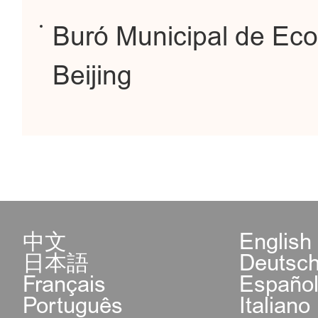
Buró Municipal de Eco
Beijing
中文
English
日本語
Deutsc
Français
Españo
Português
Italiano