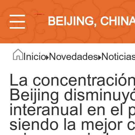
BEIJING, CHIN
Inicio
Novedades
Noticia
La concentració
Beijing disminu
interanual en el 
siendo la mejor ci