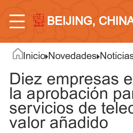
BEIJING, CHIN
Inicio
Novedades
Noticia
Diez empresas ex
la aprobación par
servicios de tel
valor añadido