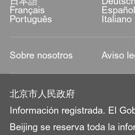
日本語
Deutsc
Français
Españo
Português
Italiano
Sobre nosotros
Aviso le
北京市人民政府
Información registrada. El Go
Beijing se reserva toda la inf