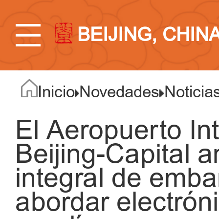
BEIJING, CHIN
Inicio
Novedades
Noticia
El Aeropuerto In
Beijing-Capital a
integral de emb
abordar electrón