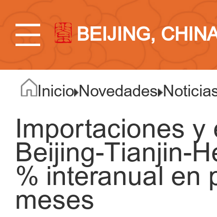
BEIJING, CHIN
Inicio
Novedades
Noticia
Importaciones y
Beijing-Tianjin-H
% interanual en 
meses