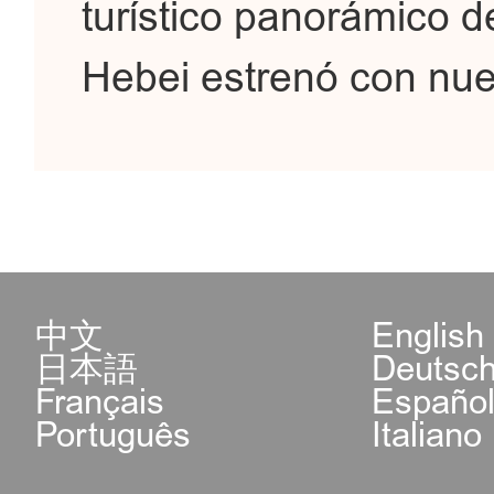
turístico panorámico de
Hebei estrenó con nu
中文
English
日本語
Deutsc
Français
Españo
Português
Italiano