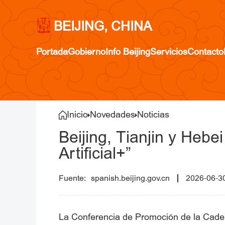
BEIJING, CHINA
Portada
Gobierno
Info Beijing
Servicios
Contacto
Inicio
Novedades
Noticias
Beijing, Tianjin y Hebe
Artificial+”
spanish.beijing.gov.cn
2026-06-3
La Conferencia de Promoción de la Cadena