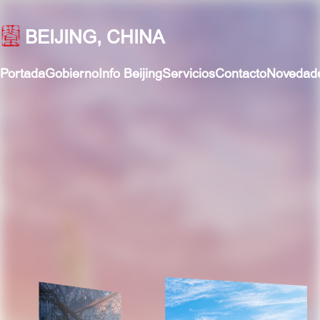
BEIJING, CHINA
Portada
Gobierno
Info Beijing
Servicios
Contacto
Novedad