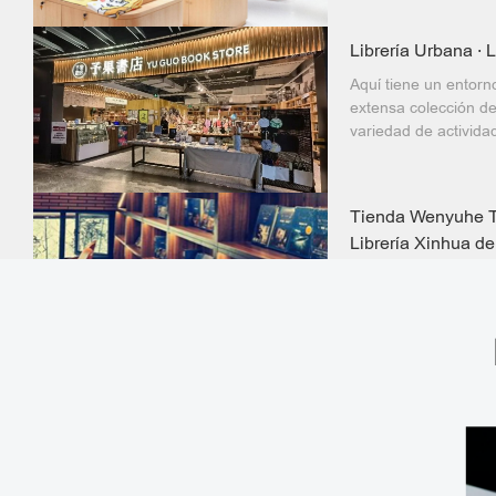
en profundidad los r
colecciones.
Librería Urbana · 
Aquí tiene un entorn
extensa colección de
variedad de actividad
Tienda Wenyuhe T
Librería Xinhua d
Beijing
La clasificación de li
es clara e intuitiva, 
lectura y compra es 
Espacio de Arte d
Yixintang Xisi de
de Beijing
Este espacio artístic
un patio cuadrangula