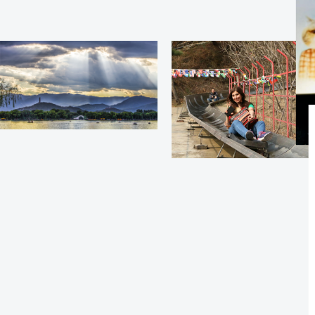
revitalización, prote
arte del cómic.
Librería de la Bib
La Librería Bibliote
un modelo de negoci
“librería+biblioteca+
exposiciones”.
Bar de Té y Libro 
El Bar de Té y Libro 
principalmente en u
suave y una zona de 
en el vestíbulo
Antigua Librería B
La Antigua Librería 
marca de reciente c
“Librería Buyi”