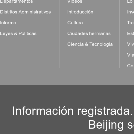
Departamentos
Vídeos
Lo
Distritos Administrativos
Introducción
Inv
Informe
Cultura
Tra
Leyes & Políticas
Ciudades hermanas
Est
Ciencia & Tecnología
Viv
Via
Con
Información registrada
Beijing 