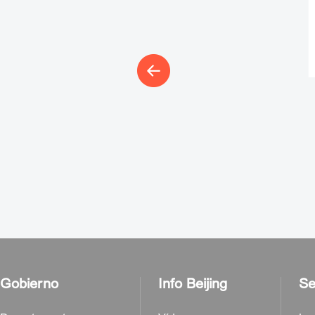
Librería Olímpica
En la actualidad alb
libros chinos de temá
cerca de un millar de
olímpica en idiomas 
Jardín de libros 
El Jardín de los lib
una superficie de 3
cuadrados y se fund
años de la República
Gobierno
Info Beijing
Se